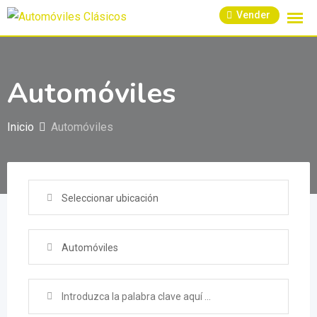
Skip
Vender
to
content
Automóviles
Inicio
Automóviles
Seleccionar ubicación
Automóviles