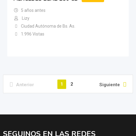
5 años antes
Lizy
Ciudad Autónoma de Bs. As.
1.996 Vistas
1
2
Anterior
Siguiente
SEGUINOS EN LAS REDES